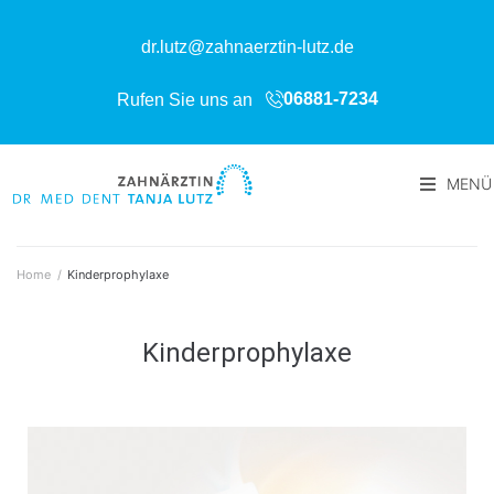
dr.lutz@zahnaerztin-lutz.de
06881-7234
Rufen Sie uns an
MENÜ
Home
/
Kinderprophylaxe
Kinderprophylaxe